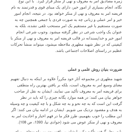
زمره مصادیق امر به معروف و نهی از منکر قرار گیرد. با این نوع
نگاه، انجام بسیاری از امور خیر، دارای یک مبنای قوی و قدرتمند به نام
فریضه امر به معروف و نهی از منکر خواهد بود. در نتیجه، انجام امور
خیر و امر عملی و زبانی چه به صورت فردی یا جمعی همچنین چه به
صورت مستقیم یا غیر مستقیم یک امر مستحب تلقی نشده، بلکه به
عنوان یک واجب شرعی در نظر گرفته می­شود. وجوب شرعی انجام
امور خیر و خداپسندانه در قالب فریضه امر به معروف و نهی از منکر با
کیفیتی که در نظر شهید مطهری ملاحظه می­شود، می­تواند منشأ تحرکات
عظیم در راستای اصلاحات اجتماعی باشد.
ضرورت بنیان روش علمی و عملی
شهید مطهری در مجموعه آثار خود مکرراً علاوه بر اینکه به دنبال تفهیم
معنای وسیع امر به معروف است، بلکه بر یافتن بهترین راه منطقی
برای فریضه امر به معروف تأکید می نمایند. ایشان به نقل از صاحب
جواهر بیان می کنند: در همه موارد یگانه چیزی را که باید در نظر
گرفت این است که به چه نحو و به چه شکل و با چه کیفیت و چه وسیله
به هدف و مقصود نزدیک می شویم. ایشان در ادامه بیان می کنند: اگر
این مطلب را خوب بفهمیم، طرز فکر ما در فهم اخبار و احادیث امر به
معروف و نهی از منکر عوض می شود (جوادی نیا، 1393، ص 108).
با در نظر گرفتن تأکید مکرر ایشان بر یافتن بهترین راه منطقی برای