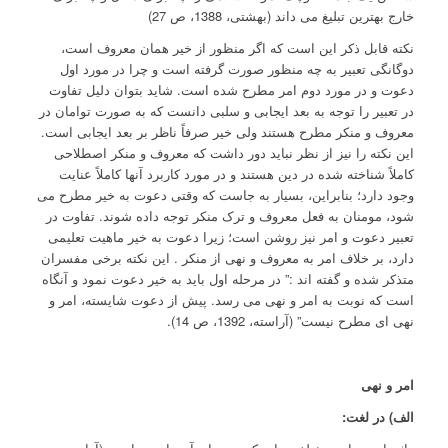
خارج بهترین تبلیغ می داند (بهشتی، 1388، ص 27)
نکته قابل ذکر این است که اگر منظور از خیر همان معروف است،
دوگانگی تعبیر به چه منظور صورت گرفته است و چرا در مورد اول
دعوت و در مورد دوم امر مطرح شده است. شاید بتوان دلیل تفاوت
در تعبیر را توجه به بعد ایجابی و سلبی دانست که به صورت توامان در
معروف و منکر مطرح هستند ولی خیر صرفاً ناظر بر بعد ایجابی است.
این نکته را نیز از نظر نباید دور داشت که معروف و منکر اصطلاحی
کاملاً شناخته شده در دین هستند و در مورد کاربرد آنها کاملاً عنایت
وجود دارد؛ بنابراین، بسیار به جاست که وقتی دعوت به خیر مطرح می
شود، مومنان به فعل معروف و ترک منکر توجه داده شوند. تفاوت در
تعبیر دعوت و امر نیز روشن است؛ زیرا دعوت به خیر ماهیت تعلیمی
دارد، بر خلاف امر به معروف و نهی از منکر . این نکته برخی مفسران
متذکر شده و گفته اند :” در مرحله اول باید به خیر دعوت نمود و آنگاه
است که نوبت به امر و نهی می رسد. پیش از دعوت شایسته، امر و
نهی ای مطرح نیست” (آراسته، 1392، ص 14).
امر و نهی
الف) در لغت: