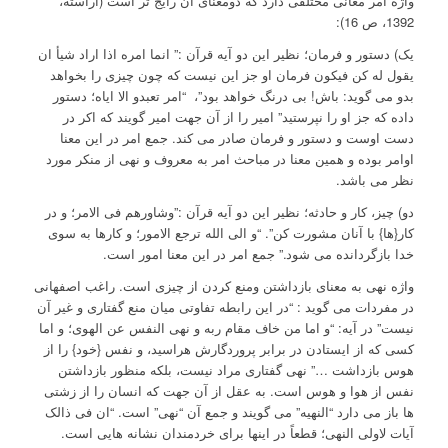
واژه امر معانی مختلفی دارد که دومعنای آن رایج تر است (آراسته،
1392، ص 16):
یک) دستور و فرمان؛ نظیر این دو آیه قرآن :” انما امره اذا اراد شیأ ان
یقول له کن فیکون فرمان او جز این نیست که چون چیزی را بخواهد
بدو می گوید: باش! بی درنگ خواهد بود”، “امر تعبدو الا ایاه؛ دستور
داده که جز او را نپرستید” امیر را از آن جهت امیر گویند که اکر در
دست اوست و دستور و فرمان صادر می کند. جمع امر در این معنا
اوامر بوده و همین معنا در مباحث امر به معروف و نهی از منکر مورد
نظر می باشد.
دو) چیز، کار و حادثه؛ نظیر این دو آیه قرآن :”وشاورهم فی الامر؛ و در
کار{ها} با آنان مشورت کن”. “و الی الله ترجع الامور؛ و کارها به سوی
خدا بازگردانده می شود.” جمع امر در این معنا امور است.
واژه نهی به معنای بازداشتن ومنع کردن از چیزی است. راغب اصفهانی
در مفردات می گوید : “در این رابطه تفاوتی میان منع گفتاری و غیر آن
نیست” در آیه: “و اما من خاف مقام ربه و نهی النفس عن الهوی؛ و اما
کسی که از ایستادن در برابر پروردگارش هراسید، و نفس {خود} را از
هوس بازداشت …” نهی گفتاری مراد نیست، بلکه منظور بازداشتن
نفس از هوا و هوس است. به عقل از آن جهت که انسان را از زشتی
ها باز می دارد “النهیه” می گویند و جمع آن “نهی” است. “ان فی ذالک
آیات لاولی النهی؛ قطعاً در اینها برای خردمندان نشانه هایی است.