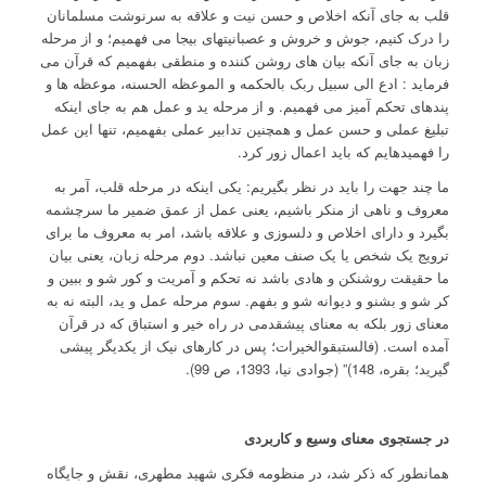
قلب به جای آنکه اخلاص و حسن نیت و علاقه به سرنوشت مسلمانان
را درک کنیم، جوش و خروش و عصبانیتهای بیجا می فهمیم؛ و از مرحله
زبان به جای آنکه بیان های روشن کننده و منطقی بفهمیم که قرآن می
فرماید : ادع الی سبیل ربک بالحکمه و الموعظه الحسنه، موعظه ها و
پندهای تحکم آمیز می فهمیم. و از مرحله ید و عمل هم به جای اینکه
تبلیغ عملی و حسن عمل و همچنین تدابیر عملی بفهمیم، تنها این عمل
را فهمیده­ایم که باید اعمال زور کرد.
ما چند جهت را باید در نظر بگیریم: یکی اینکه در مرحله قلب، آمر به
معروف و ناهی از منکر باشیم، یعنی عمل از عمق ضمیر ما سرچشمه
بگیرد و دارای اخلاص و دلسوزی و علاقه باشد، امر به معروف ما برای
ترویج یک شخص یا یک صنف معین نباشد. دوم مرحله زبان، یعنی بیان
ما حقیقت روشن­کن و هادی باشد نه تحکم و آمریت و کور شو و ببین و
کر شو و بشنو و دیوانه شو و بفهم. سوم مرحله عمل و ید، البته نه به
معنای زور بلکه به معنای پیشقدمی در راه خیر و استباق که در قرآن
آمده است. (فالستبقوالخیرات؛ پس در کارهای نیک از یکدیگر پیشی
گیرید؛ بقره، 148)” (جوادی نیا، 1393، ص 99).
در جستجوی معنای وسیع و کاربردی
همانطور که ذکر شد، در منظومه فکری شهید مطهری، نقش و جایگاه