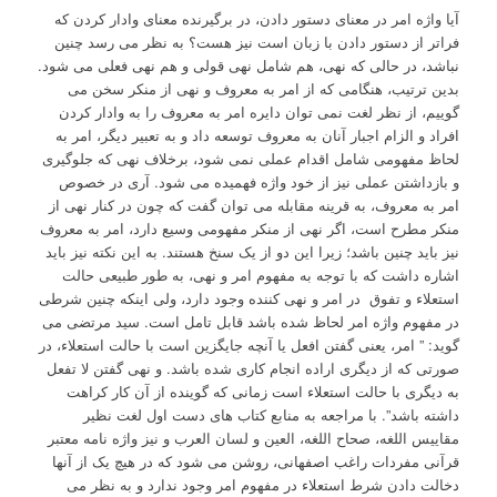
آیا واژه امر در معنای دستور دادن، در برگیرنده معنای وادار کردن که
فراتر از دستور دادن با زبان است نیز هست؟ به نظر می رسد چنین
نباشد، در حالی که نهی، هم شامل نهی قولی و هم نهی فعلی می شود.
بدین ترتیب، هنگامی که از امر به معروف و نهی از منکر سخن می
گوییم، از نظر لغت نمی توان دایره امر به معروف را به وادار کردن
افراد و الزام اجبار آنان به معروف توسعه داد و به تعبیر دیگر، امر به
لحاظ مفهومی شامل اقدام عملی نمی شود، برخلاف نهی که جلوگیری
و بازداشتن عملی نیز از خود واژه فهمیده می شود. آری در خصوص
امر به معروف، به قرینه مقابله می توان گفت که چون در کنار نهی از
منکر مطرح است، اگر نهی از منکر مفهومی وسیع دارد، امر به معروف
نیز باید چنین باشد؛ زیرا این دو از یک سنخ هستند. به این نکته نیز باید
اشاره داشت که با توجه به مفهوم امر و نهی، به طور طبیعی حالت
استعلاء و تفوق در امر و نهی کننده وجود دارد، ولی اینکه چنین شرطی
در مفهوم واژه امر لحاظ شده باشد قابل تامل است. سید مرتضی می
گوید: ” امر، یعنی گفتن افعل یا آنچه جایگزین است با حالت استعلاء، در
صورتی که از دیگری اراده انجام کاری شده باشد. و نهی گفتن لا تفعل
به دیگری با حالت استعلاء است زمانی که گوینده از آن کار کراهت
داشته باشد”. با مراجعه به منابع کتاب های دست اول لغت نظیر
مقاییس اللغه، صحاح اللغه، العین و لسان العرب و نیز واژه نامه معتبر
قرآنی مفردات راغب اصفهانی، روشن می شود که در هیچ یک از آنها
دخالت دادن شرط استعلاء در مفهوم امر وجود ندارد و به نظر می