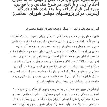
احکام اولی و یا ثانوی در شرع مقدس و یا قوانین،
مورد امر قرار گرفته و یا منع شده باشد (درگاه
اینترنتی مرکز پژوهشهای مجلس شورای اسلامی).
امر به معروف و نهی از منکر و سعه نظری شهید مطهری
شهید مطهری از جمله برجستگان عالمان جهان تشیع است که فقاهت
را صرفاً در احکام فردى و عبادى جستجو نکرده بلکه کارکرد اجتماعی
دین را نیز همواره مد نظر قرار داده است. در مجموعه آثار شهید
مطهری، اهمیت اصلاحات اجتماعی را می توان به وضوح مشاهده کرد.
در نظر ایشان هر نمونه اصلاح اجتماعی مصداق امر به معروف است
(جوادی نیا، 1393، ص 58). موضوع امر به معروف و نهی از منکر در
دیدگاه انتقادی ایشان، با تعریف و گستره­ای که بیان می­کنند، آنچنان
نقش پر ارزش و اصلاح گرانه ای دارد که مقایسه نظرات این اندیشمند
بزرگ با آنچه عرفاً از این فریضه شناخته می شود، و آنچه فهم مردم
جامعه ما را تشکیل می دهد بسیار متفاوت است.
ایشان در تبیین موضوع امر به معروف و نهی از منکر بیان می کنند:
اسلام به حکم اینکه دین اجتماعی و مسئولیت های اجتماعی است و
محیط مناسب را شرط اصلی اجرای برنامه آسمانی و سعادت بخش
خود می داند، یک مسئولیت مشترک برای عموم به وجود آورده است.