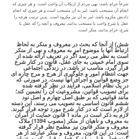
شرعاً حرام باشد، نهی مردم از ارتکاب آن واجب است. و هر چیزی که
انجام آن مستحب باشد، امر به آن مستحب است و هر چیزی که انجام
دادنش مکروه باشد، امر به آن نیز مکروه است. بدین ترتیب هرچه را
عقل یا شرع واجب یا مستحب بدانند، معروف و آنچه را که عقل یا
شرع، حرام بدانند، منکر است.
شش) از آنجا که بحث در معروف و منکر به لحاظ
ارتباط آنها با موضوع امر به معروف و نهی از منکر
است به نظر می رسد اگر در تعریف ارائه شده از
سوی امام خمینی به جای عقل، قانون در کنار شرع
قرار گیرد، مناسب تر باشد. در زندگی اجتماعی
جهت انتظام امور و جلوگیری از هرج و مرج چاره ای
جز وضع قوانین و اجرای آنها نیست. در صورتی که
در یک نظام اسلامی، فرآیند در نظر گرفته شده
برای تصویب قوانین، مشروعیت آن را تضمین کند؛
مانند قوانینی که بر طبق اصل چهارم و اصل نود
ششم قانون اساسی به تصویب می رسند، این دسته
از لازم است که در کنار شرع مورد توجه قرار گیرند.
لازم به ذکر است در ماده 1 قانون حمایت از آمران
به معروف و ناهیان از منکر (مصوب 1394) ملاک
معروف و منکر قانون نیز مطمح نظر قرار گرفته
است: در این قانون، معروف و منکر عبارتند از هر
گونه فعل، قول و یا ترک فعل و قولی که به عنوان