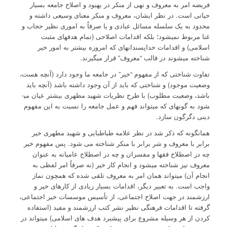
فریضه امر به معروف و نهی از منکر در بهبود و اصلاح جامعه بسیار
حیاتی است. در نظر ایشان، معروف و منکر معنای وسیعی داشته و
محدود به یک سلسله مسائل عبادی و یا صرفاً به اموری نظیر حجاب و
غنا مربوط نمی­شود؛ بلکه اقدامات اصلاحی (تمام هدفهای مثبت
اسلامی) و اقدامات خداپسندانه­ای که امروزه بیشتر به امور خیر
شناخته می­شوند در قالب “معروف” قرار می­گیرند.
تفاوت شناختی که از مفهوم “خیر” در جامعه ما وجود دارد (آنچه هست،
وضعیت موجود) و شناختی که باید از آن وجود داشته باشد (آنچه باید
باشد، وضعیت مطلوب) با طرح نظریات شهید مطهری بیشتر عیان می­
شود به گونه­ای که می­تواند فهم و عمل جامعه را نسبت به این مفهوم
دینی دگرگون سازد.
همانگونه که ذکر شد در نظر علامه طباطبایی و شهید مطهری خیر
برابر با معروف و شر برابر با منکر شناخته می شود. پس مفهوم خیر
چه در اصطلاح فقها و مفسران و چه در اصطلاح عامیانه به عنوان
معروف نیز شناخته می­شود و انجام کار خیر (نه صرفاً امر لفظی به
انجام آن) می­تواند همان امر به معروف تلقی شده که همچون نماز
واجب است. به تعبیر دیگر، اقدامات بسیار زیادی از کارهای خیر و
ارزشمند در جهت اصلاح اجتماعی، از تأسیس موسسات خیر اجتماعی،
گرفته تا اقدامات فرهنگی نظیر نشر کتب ارزشمند و مفید (استفاده
کردن از هر وسیله مشروع برای پیشبرد هدف های اسلامی) می­تواند در