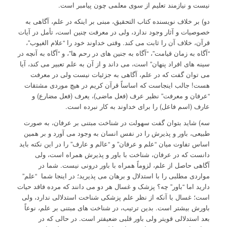
نیست و نیازمند تعلیم از سوی معلمی چون پیامبر است.
دو) بر خلاف نویسنده کتاب التحقیق، مبنی بر اینکه در علم، آگاهی به
خصوصیات و آثار وجود ندارد، ولی در معرفت چنین است، تأمل در آیات
قرآن، خلاف آن را ثابت می کند. وقتی خداوند خود را “علام الغیوب”،
“آگاه به زمان قیامت”، “آگاه به جنین های در رحم ها”، و “آگاه به آنچه در
سینه های افراد پنهان” است، می داند و از آن به علم تعبیر می کند، آیا
می توان گفت که در علم، آگاهی به جزئیات نیست ولی در معرفت
هست! جالب اینجاست که اساساً قرآن کریم در هیچ موردی مشتقات
“عرفان و معرفت” نظیر عرف (فعل ماضی)، یعرف (فعل مضارع) و
عارف (اسم فاعل) را برای خداوند به کار نبرده است.
سه) شاید بتوان گفت سهولت در شناخت مبتنی بر عرفان، به صورت
طبیعی، باور و پذیرش را در نفس انسان به وجود می آورد و بر همین
اساس تفاوت میان “علم و عرفان” و “عالم و عارف” را در این نکته باید
دانست که در عرفان، شناخت با باور و پذیرش همراه است، ولی
آگاهی حاصل از علم، لزوماً همراه با باور درونی نیست. شما در
مواردی مطلبی را با استدلال و برهان می پذیرید؛ در اینجا شما “علم”
دارید اما “باور” چه؟ پزشک و غسال هر دو می دانند که مرده فاقد حیات
است؛ غسال با آنکه از نظر علم پزشکی شناخت استدلالی ندارد، ولی
باورش بیشتر است. بدین ترتیب، در شناخت های مبتنی بر علم، نوعاً
بعد استدلالی قویتر ولی باور قلبی ضعیفتر است. در حالی که در