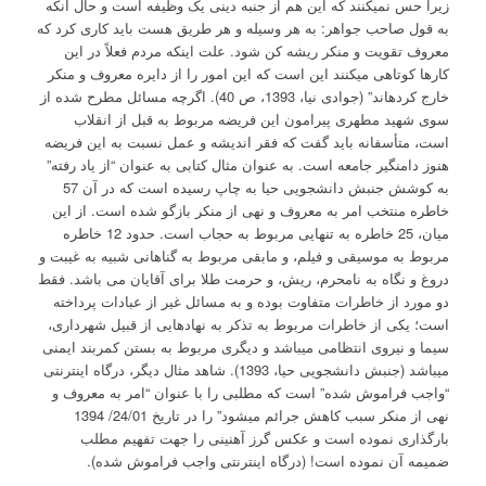
زیرا حس نمی­کنند که این هم از جنبه دینی یک وظیفه است و حال آنکه
به قول صاحب جواهر: به هر وسیله و هر طریق هست باید کاری کرد که
معروف تقویت و منکر ریشه کن شود. علت اینکه مردم فعلاً در این
کارها کوتاهی می­کنند این است که این امور را از دایره معروف و منکر
خارج کرده­اند” (جوادی نیا، 1393، ص 40). اگرچه مسائل مطرح شده از
سوی شهید مطهری پیرامون این فریضه مربوط به قبل از انقلاب
است، متأسفانه باید گفت که فقر اندیشه و عمل نسبت به این فریضه
هنوز دامنگیر جامعه است. به عنوان مثال کتابی به عنوان “از یاد رفته”
به کوشش جنبش دانشجویی حیا به چاپ رسیده است که در آن 57
خاطره منتخب امر به معروف و نهی از منکر بازگو شده است. از این
میان، 25 خاطره به تنهایی مربوط به حجاب است. حدود 12 خاطره
مربوط به موسیقی و فیلم، و مابقی مربوط به گناهانی شبیه به غیبت و
دروغ و نگاه به نامحرم، ریش، و حرمت طلا برای آقایان می باشد. فقط
دو مورد از خاطرات متفاوت بوده و به مسائل غیر از عبادات پرداخته
است؛ یکی از خاطرات مربوط به تذکر به نهادهایی از قبیل شهرداری،
سیما و نیروی انتظامی می­باشد و دیگری مربوط به بستن کمربند ایمنی
می­باشد (جنبش دانشجویی حیا، 1393). شاهد مثال دیگر، درگاه اینترنتی
“واجب فراموش شده” است که مطلبی را با عنوان “امر به معروف و
نهی از منکر سبب کاهش جرائم می­شود” را در تاریخ 24/01/ 1394
بارگذاری نموده است و عکس گرز آهنینی را جهت تفهیم مطلب
ضمیمه آن نموده است! (درگاه اینترنتی واجب فراموش شده).