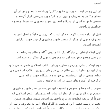
است.
از این رو در ابتدا به برسی مفهوم “خیر” پرداخته شده و پس از آن
مفاهیم “امر به معروف و نهی از منکر” مورد بررسی قرار گرفته و
سپس با بهره گیری از دیدگاه انتقادی شهید مطهری به بسط موضوع
خواهیم پرداخت.
قبل از ادامه بحث، لازم به ذکر است که بررسی جایگاه اصل امر به
معروف و نهی از منکر از منظر شهید مطهری از چند جهت دارای
اهمیت است:
اول اینکه ایشان در جایگاه یک عالم دینی آگاه و عالم به زمانه به
بررسی موضوع فریضه امر به معروف و نهی از منکر پرداخته اند.
دوم اینکه ایشان در زمره نظریه پرداز انقلاب اسلامی شمرده می شود
و از این رو نظرات این عالم دینی در زمان پیروزی انقلاب اسلامی می
تواند منبعی برای اندیشمندان حوزه و دانشگاه جهت ارائه مدل
برگرفته از آموزه های دینی در اداره جامعه باشد.
سوم اینکه معنا و مفهوم و اهمیت این فریضه در نظر شهید مطهری
عمیق تر و کاربردی تر از نظرات سایر اندیشمندان علوم اسلامی که
صرفاً از دریچه فقاهت بدان پرداخته­اند، است. شهید مطهری ضمن
بحث در زمینه فقهی این فریضه، به کارکردهای امر به معروف و نهی از
منکر نیز توجه داشته، و با دیدگاهی شدیداً انتقادی، آنچه که در جامعه به