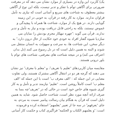
یک) کاربرد این واژه در بسیاری از موارد نشان می دهد که در معرفت
ضرورتی برای آگاهی توأم با تفکر و تدبر نیست، بلکه این نوع از آگاهی
بیشتر معطوف به شناخت های سریع و آسانی است که نیازی به تأمل
فراوان ندارند. موارد به کار رفته در قرآن، به خوبی در این زمینه
گویایی دارند. در هیچ یک از موارد، شناخت ها همراه با پیچیدگی و
غموض نیستند، بلکه به راحتی قابل دریافت بوده و نیاز به تأمل و تدبر
ندارند. قرآن می گوید :”چهره تبهکار مجرم بودنش را نمایان می
سازدیا شیوه گفتار افراد به خودی خود حکایت از حال درون دارد.” به
دیگر سخن، این شناخت ها، به سرعت و سهولت به انسان منتقل می
شوند و البته به همین دلیل است که در دل رسوخ می کنند (دل بدان
اعتراف می کند) و در نتیجه شناخت های معرفتی، شناخت های توام با
باور درونی هستند.
مقایسه میان کاربردهای “تعلیم با تعریف”، و “معلم با معرف” نیز نشان
می دهند که گرچه هر دو در انتقال آگاهی مشترک هستند، ولی تفاوت
معنایی در این جمله که : “الف معرف ب” است با این جمله که “الف
معلم ب” است کاملاً روشن است. “تعلیم” نیازمند تدبر و تأمل و به کار
گیری شیوه های خاص خود است در حالی که در “تعریف”چه بسا به
صرف ارائه آنچه مورد نظر است، شناخت حاصل شود. شاید به همین
دلیل است که قرآن به هنگام بیان رسالت پیامبر نسبت به مردم، به
جای “یعرفهم” در سه جا از تعبیر “یعلمهم” استفاده کرده و فرموده
است: “و یعلمهم الکتاب و الحکمه” فراگیری کتاب و حکمت کار آسانی