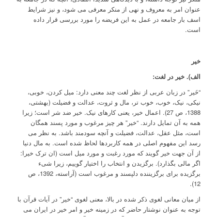
عنوان امر به معروف و نهی از منکر معرفی می شود، و نیز شرایط
اسف بار جامعه در عمل به این فریضه را مورد بررسی قرار داده
است.
خیر
الف). خیر در لغت:
“خَیر” در زبان عربی از نظر لغت چند معنی دارد: میل کردن، خوبی،
نیکی، نیک، خوب، خوب تر، مال و ثروت، عدالت و فضیلت (بهشتی،
1388، ص 27). اعمال خیر، یعنی کارهای نیک. خیر ضد شر است؛ زیرا
همه به آن تمایل دارند. “خیر” هر چیز مرغوب و مورد پسند همگان
است، مثل عقل، عدالت، فضیلت و آنچه سودمند باشد. به نظر می
رسد این مفهوم اصلی در همه کاربردها لحاظ شده است. به مال دنیا
از آن جهت خیر گویند که مورد رغبت و مورد میل است (ان ترک خیرا:
اگر مالی بگذارد). برگزیدن و انتخاب را اختیار گوییم، زیرا شیء
برگزیده برای برگزیننده دلپسند و مرغوب است (آراسته، 1392، ص
12).
از میان معانی لغوی ذکر شده در بالا، معنی لغوی “خیر” در آیات قرآن با
توجه به عنوان نوشتار حاضر که در زمینه خیر و امر خیر در ایران می