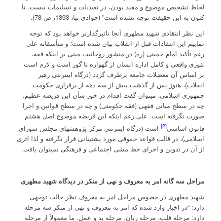
لحاظ تشخیص موضوع و مفید بودن، در تعبدیات و تسلیمات نیست. تا
کنون به این حقیقت توجه نشده است” (جوادی نیا، 1393، ص 78).
این نظر انتقادی شهید مطهری آنجا تاثیرگذارتر خواهد بود که توجه
نماییم این انتقادات قبل از انقلاب بیان شده است؛ و متأسفانه علی
رغم تأکید امام خمینی (ره) در منشور روحانیت مبنی بر اینکه فقه،
تئورى واقعى و کامل اداره انسان از گهواره تا گور است و لازم است
بر اساس آن معضلات جامعه برطرف گردد (درگاه اینترنتی رهبر
انقلاب)، هنوز پس از گذشت بیش از سه دهه از برقراری حکومت
جمهوری اسلامی، می­توان گفت اقدام در خور شأن این فریضه عظیم،
چه در سطح مبانی فقهی (فقه حکومتی) و چه در سطح قوانین و اجرا
صورت نگرفته است. علی رغم اینکه این فریضه موضوع اصل هشتم
[2]
قانون اساسی
است (درگاه اینترنتی مرکز پژوهشهای مجلس شورای
اسلامی)، در قالب قواعد حقوقی مورد پشتیبانی قرار نگرفته و لذا اثری
از آن در تدوین و اجرای خط مشی اجتماعی و فرهنگی نمی­توان یافت.
مراحل سه گانه امر به معروف و نهی از منکر در دیدگاه شهید مطهری
شهید مطهری در خصوص مراحل امر به معروف نظر جالب توجهی
دارد: “در اخبار وارد شده که امر به معروف و نهی از منکر سه مرحله
دارد: مرحله قلب، مرحله زبان، مرحله ید و عمل. ما معمولاً از مرحله