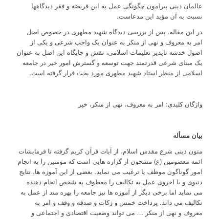
عالمان دینی پیرامون چگونگی عمل به این فریضه و فقر دیدگاهها
نسبت به آن مؤید این مدعاست.
در این مقاله، پس از بررسی دیدگاه شهید مطهری در خصوص اصل
امر به معروف و نهی از منکر به عنوان یک واجب شرعی و یکی از
اصول خدشه ناپذیر تعلیمات اسلامی، نقش و جایگاه این اصل به عنوان
یک مبنای شرعی قدرتمند جهت توسعه و گسترش امور خیر در جامعه
اسلامی از منظر استاد شهید مطهری مورد بحث قرار گرفته است.
واژگان کلیدی: امر به معروف، نهی از منکر، خیر
بیان مسأله
متون دینی شرع مقدس اسلام، از آیات قرآن کریم گرفته تا فرمایشات
ائمه معصومین (ع) مشحون از گزاره هایی است که مومنین را به انجام
امور گوناگون موظف یا ترغیب می نماید. بعضی از این آموزه ها، نتایج
دنیوی و یا اخروی عمل به تکالیف را معطوف به شخص انجام دهنده
می نماید اما برخی دیگر از آموزه ها نیز جامعه را بهره مند از عمل به
تکالیف می داند. پرداخت خمس و زکات و صدقه و وقف و امر به
معروف و نهی از منکر … می تواند وضعیت اقتصادی و اجتماعی و