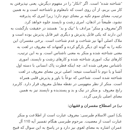
“شناخته شده” است. اگر “انکار” را در مفهوم دیگرش، یعنی نپذیرفتن به
کار می بریم، از آن روی است که نامعلوم و ناشناخته است و به همین
ترتیب، معنای سوم تکیه بر معنای دوم دارد؛ زیرا امری که پذیرفته
نشود، طبیعتاً در اذهان، امری زشت و ناپسند جلوه خواهد کرد.
اگر”معروف و منکر” مرادف با “نیک و بد” هستند در حقیقت بازگشت به
این دارند که یکی قابل پذیرش و دیگری غیر قابل پذیرش بوده است و
ملاک اصلی آنها نیز شناخت و عدم شناخت است. برخی مفسران این
نکته را به گونه ای دیگر بازگو کرده و گفته­اند که معروف در لغت به
معنی شناخته شده و منکر به معنی ناشناس است. و به این ترتیب،
کارهای نیک، اموری شناخته شده و کارهای زشت و ناپسند، اموری
ناشناس معرفی شده اند. چه اینکه فطرت پاک انسانی با دسته اول
آشنا و با دوم نا آشناست نتیجه: اصلی ترین معنای معروف در لغت
شناخته شده است. شناختی که نوعاً با باور و پذیرش قلبی همراه
است. منکر از نظر مفهومی در نقطه مقابل معروف قرار دارد. کاربرد
رایج معروف و منکر در نیک و بد و پسندیده و ناپسند نیز به همین
معنای اصلی بازمی گردد.
ب) در اصطلاح مفسران و فقیهان:
یک) امین الاسلام طبرسی: معروف عبارت است از اطلاعت و منکر
عبارت است از معصیت. مرحوم طبرسی هنگام تفسیر آیه 110 آل
عمران اشاره به معنای لغوی نیز دارد و در پاسخ به این سوال که قبیح