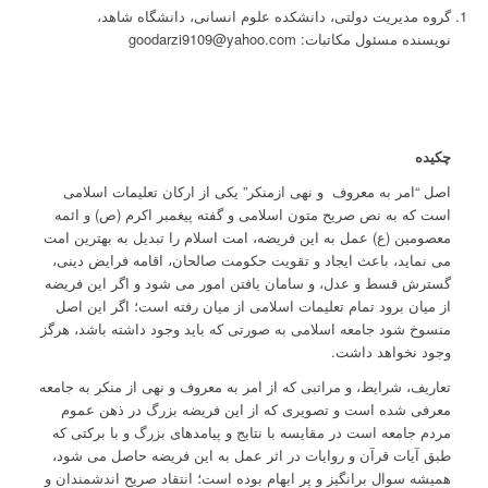
گروه مدیریت دولتی، دانشکده علوم انسانی، دانشگاه شاهد،
نویسنده مسئول مکاتبات: goodarzi9109@yahoo.com
چکیده
اصل “امر به معروف و نهی ازمنکر” یکی از ارکان تعلیمات اسلامی
است که به نص صریح متون اسلامی و گفته پیغمبر اکرم (ص) و ائمه
معصومین (ع) عمل به این فریضه، امت اسلام را تبدیل به بهترین امت
می نماید، باعث ایجاد و تقویت حکومت صالحان، اقامه فرایض دینی،
گسترش قسط و عدل، و سامان یافتن امور می شود و اگر این فریضه
از میان برود تمام تعلیمات اسلامی از میان رفته است؛ اگر این اصل
منسوخ شود جامعه اسلامی به صورتی که باید وجود داشته باشد، هرگز
وجود نخواهد داشت.
تعاریف، شرایط، و مراتبی که از امر به معروف و نهی از منکر به جامعه
معرفی شده است و تصویری که از این فریضه بزرگ در ذهن عموم
مردم جامعه است در مقایسه با نتایج و پیامدهای بزرگ و با برکتی که
طبق آیات قرآن و روایات در اثر عمل به این فریضه حاصل می شود،
همیشه سوال برانگیز و پر ابهام بوده است؛ انتقاد صریح اندشمندان و