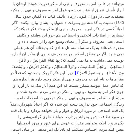
می­توانند در قالب امر به معروف و نهی از منکر تقویت شوند؛ ایشان با
ابراز تأسف عمیق از فقر اندیشه و عمل امر به معروف و نهی از منکر،
معتقدند حتی در دوران کنونی (زمان تألیف کتاب ده گفتار، حدود سال
1340) نسبت به گذشته نیز پسرفت داشته­ایم. ایشان بیان می­کنند: “اگر
احیاناً کسی در فکر امر به معروف و نهی از منکر بیفتد فکر نمی­کند که
بسیاری از اصلاحات اخلاقی و اجتماعی هم جزو این وظیفه و تکلیف
است، یعنی معروف و منکر آن معنای وسیع خود را از دست داده و
محدود شده­اند به یک سلسله مسائل عبادی که بدبختانه آن هم عملی
نمی شود. اگر در منطق اسلام امر به معروف و نهی از منکر آن اندازه
توسعه نمی داشت به ما نمی گفتند که: بِها تُقامُ الفَرائضُ ، و تَأمَنُ
المَذاهِبُ ، و تَحِلُّ المَكاسِبُ ، و تُرَدُّ المَظالِمُ ، و تَعمُرُ الأرضُ ، و يُنتَصَفُ
مِنَ الأعداءِ ، و يَستَقيمُ الأمرُ
[1]
. زیرا این فکر کوچک و محدود که فعلاً در
مغز ماها به نام امر به معروف و نهی از منکر وجود دارد هر اندازه هم
که لباس عمل بپوشد ممکن نیست که این همه آثار نیک به بار آورد. و
چون فکر امر به معروف و نهی از منکر در نظر مردم محدود شده و
مردم از جنبه امر به معروف و نهی از منکر توجهی به اصلاحات امور
زندگی اجتماعی خود ندارند، نتیجه این شده که اگر احیاناً شهرداری مثلاً
یک قدم اصلاحی در مورد ارزاق و خوار و بار بخواهد بردارد و یا یک قدم
در مورد نظافت شهر بخواهد بردارد، بخواهند جلوی گرانفروشی را
بگیرند و یا اینکه بخواهند مقررات خوبی برای عبور و مرور اتومبیلها
معین کنند مردم احساس نمی­کنند که پای یک امر مذهبی در میان است،