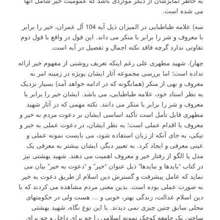
به خاطر تمایزشان از دیگر مواردی باشد که عمومیت خیر شامل آنها
می شده است.
سه) علامه طباطبایی در المیزان ذیل آیه 104 آل عمران، خیر را برابر
با معروف و شر را برابر با منکر می داند. این قول در واقع با قول دوم
تفاوتی ندارد گرچه فاقد نکته اجمال و تفصیل در آیه است.
چهار). شهید مطهری علی رغم اینکه تعریف روشنی از مفهوم خیر ارائه
نداده است؛ اما بررسی مجموعه آثار ایشان بویژه در زمینه امر به
معروف و نهی از منکر (همانگونه که در ادامه خواهد آمد) بسیار نزدیک
به نظر استاد خود، علامه طباطبایی، می باشد. ایشان خیر را برابر با
معروف و شر را برابر با منکر می دانند. نکته مهمی که در آثار شهید
مطهری قابل تأمل است تأکید اساسی ایشان بر دعوت مردم به خیر و
معروف با اقدام عملی است؛ به نظر ایشان، در دعوت عملی به خیر و
نیکی، به جای آنکه از زبان استفاده شود، می بایست نمونه عملی و
عینی معرفی و ایجاد کرد. به تعبیر دیگر، ایشان بیشتر به معرفی یک
مدل یا الگو از رفتار خیر و معروف اهمیت می دهند. شهید بهشتی نیز
در کتاب “بایدها و نبایدها” ذیل عنوان “خیر” و “دعوت به خیر” بیان می
نماید که عامل پیشرفت و گسترش دین اسلام از طریق دعوت به خیر
به صورت عملی بوده است. بدین معنی مردم مشاهده می کردند که با
دین اسلام عدالت، زندگی بهتر، خوبی و … هست ولی در حکومتهای
محلی سابق چنین چیزی نمی دیدند. با این نوع نگاه، شهید بهشتی
ساختن یک جامعه کوچک نمونه اسلامی را چه برای داخل و چه برای