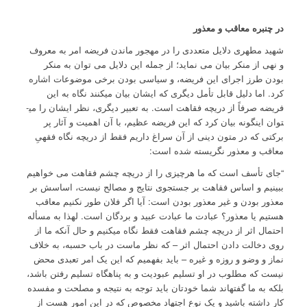
در چنبره معاقب و معذور
شهید مطهری دلایل متعددی را در مهجور ماندن فریضه امر به معروف
و نهی از منکر بیان می نماید؛ از جمله این دلایل می توان به منکر
بودن طرز اجرای این فریضه، و سیاسی بودن برخی موضوعات اشاره
کرد. اما دلیل قابل تأمل دیگری که ایشان بیان می­کنند نگاه به این
فریضه صرفاً از دریچه فقاهت است. به تعبیر دیگری، نظر ایشان را می­
توان اینگونه بیان کرد که این فریضه عظیم، با آن اهمیت و آثار پر
برکتی که در متون دینی از آن سراغ داریم فقط از دریچه نگاه فقهیِ
معاقب و معذور نگریسته شده است:
“جای تأسف است که ما هرچیزی را از دریچه چشم فقاهت می خواهیم
ببینیم و اساس فقاهت بر جستجوی نتایج و مصالح نیست، اساسش بر
معذور بودن و غیر معذور بودن است: آیا اگر فلان طور نکنیم معاقب
هستیم یا معذور؟ عبادت ما عبادت عبید و بردگان است. لهذا به مسأله
احتمال اثر از دریچه چشم فقاهت فقط نگاه می­کنیم و حال آنکه ما از
روی دخالت دادن احتمال اثر – که نظر ماست در باب حسبه، به خلاف
نماز و وضو و روزه و غیره – باید بفهمیم که این یک امر تعبدی محض
نیست که مطلوب در او تسلیم عبودیت و به پناهگاه تسلیم رفتن باشد،
بلکه به ما گفته­اند شما خودتان باید توجه به نتیجه و مصلحت و مفسده
کار داشته باشید و یک نوع اجتهاد مخصوص که در این امور هست از