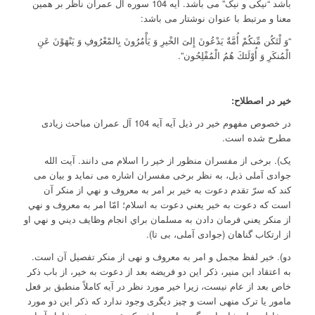
باشد “نیکی و نیک” می باشد. آیه 104 سوره آل عمران ناظر بر همین
معنا و مرتبط با عنوان نوشتار می باشد:
“وَ لْتَكُن مِّنكُمْ أُمَّةٌ يَدْعُونَ إِلىَ الخْيرِ وَ يَأْمُرُونَ بِالمْعْرُوفِ وَ يَنْهَوْنَ عَنِ
الْمُنكَرِ وَ أُوْلَئكَ هُمُ الْمُفْلِحُون”.
خیر در اصطلاح:
در خصوص مفهوم خیر در ذیل آیه آیه 104 آل عمران مباحث زیادی
مطرح شده است.
یک). برخی از مفسران منظور از خیر را اسلام می دانند. آیت الله
جوادی آملی ذیل، به نظر برخی مفسران اشاره می نماید و بیان می
کند که سرّ تقدم دعوت به خير بر امر به معروف و نهي از منكر آن
است كه دعوت به خير يعني دعوت به اسلام؛ امّا امر به معروف و نهي
از منكر يعني فرمان دادن به مسلمان براي انجام وظايف ديني و نهي او
از ارتكاب گناهان (جوادی آملی، بی تا).
دو). خیر لفظ مجمل و امر به معروف و نهی از منکر تفصیل آن است.
به اعتقاد ابن منیر، ذکر این دو فریضه بعد از دعوت به خیر، از باب ذکر
خاص بعد از عام نیست، زیرا خیر مورد نظر در آیه کاملاً منطبق بر فعل
مامور یا ترک منهی است و چیز دیگری وجود ندارد که ذکر این دو مورد