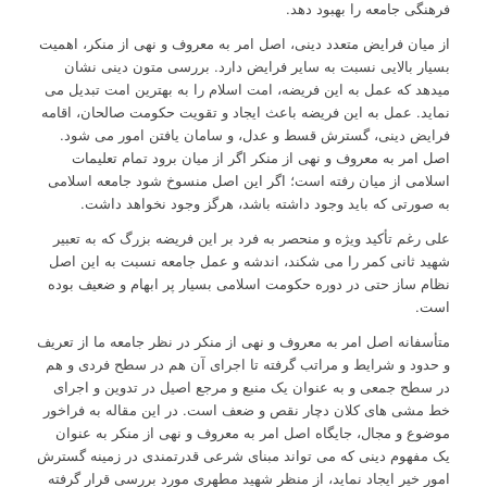
فرهنگی جامعه را بهبود دهد.
از میان فرایض متعدد دینی، اصل امر به معروف و نهی از منکر، اهمیت
بسیار بالایی نسبت به سایر فرایض دارد. بررسی متون دینی نشان
میدهد که عمل به این فریضه، امت اسلام را به بهترین امت تبدیل می
نماید. عمل به این فریضه باعث ایجاد و تقویت حکومت صالحان، اقامه
فرایض دینی، گسترش قسط و عدل، و سامان یافتن امور می شود.
اصل امر به معروف و نهی از منکر اگر از میان برود تمام تعلیمات
اسلامی از میان رفته است؛ اگر این اصل منسوخ شود جامعه اسلامی
به صورتی که باید وجود داشته باشد، هرگز وجود نخواهد داشت.
علی رغم تأکید ویژه و منحصر به فرد بر این فریضه بزرگ که به تعبیر
شهید ثانی کمر را می شکند، اندشه و عمل جامعه نسبت به این اصل
نظام ساز حتی در دوره حکومت اسلامی بسیار پر ابهام و ضعیف بوده
است.
متأسفانه اصل امر به معروف و نهی از منکر در نظر جامعه ما از تعریف
و حدود و شرایط و مراتب گرفته تا اجرای آن هم در سطح فردی و هم
در سطح جمعی و به عنوان یک منبع و مرجع اصیل در تدوین و اجرای
خط مشی های کلان دچار نقص و ضعف است. در این مقاله به فراخور
موضوع و مجال، جایگاه اصل امر به معروف و نهی از منکر به عنوان
یک مفهوم دینی که می تواند مبنای شرعی قدرتمندی در زمینه گسترش
امور خیر ایجاد نماید، از منظر شهید مطهری مورد بررسی قرار گرفته