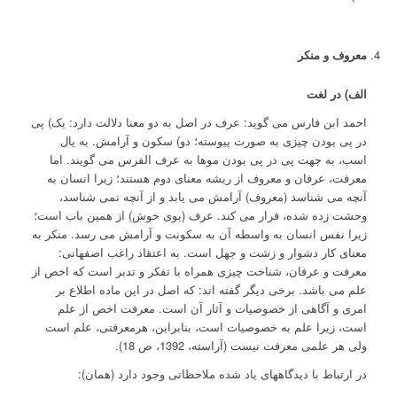
معروف و منکر
الف) در لغت
احمد ابن فارس می گوید: عرف در اصل به دو معنا دلالت دارد: یک) پی
در پی بودن چیزی به صورت پیوسته؛ دو) سکون و آرامش. به یال
اسب، به جهت پی در پی بودن موها به عرف الفرس می گویند. اما
معرفت، عرفان و معروف از ریشه معنای دوم هستند؛ زیرا انسان به
آنچه می شناسد (معروف) آرامش می یابد و از آنچه نمی شناسد،
وحشت زده شده، فرار می کند. عرف (بوی خوش) از همین باب است؛
زیرا نفس انسان به واسطه آن به سکونت و آرامش می رسد. منکر به
معنای کار دشوار و زشت و جهل است. به اعتقاد راغب اصفهانی:
معرفت و عرفان، شناخت چیزی همراه با تفکر و تدبر است که اخص از
علم می باشد. برخی دیگر گفته اند: که اصل در این ماده اطلاع بر
امری و آگاهی از خصوصیات و آثار آن است. معرفت اخص از علم
است، زیرا علم به خصوصیات است، بنابراین، هرمعرفتی، علم است
ولی هر علمی معرفت نیست (آراسته، 1392، ص 18).
در ارتباط با دیدگاههای یاد شده ملاحظاتی وجود دارد (همان):