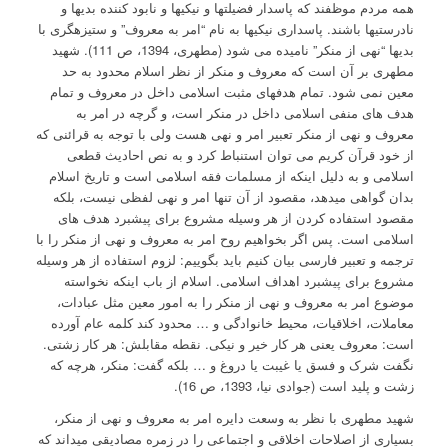
همه مردم موظفند که پاسدار فضیلتها و نیکیها و نابود کننده بدیها و
نادرستیها باشند. پاسداری نیکیها به نام “امر به معروف” و ستیزه­گری با
بدیها “نهی از منکر” نامیده می شود (مطهری، 1394، ص 111). شهید
مطهری بر آن است که معروف و منکر از نظر اسلام محدود به حد
معین نمی شود. تمام هدفهای مثبت اسلامی داخل در معروف و تمام
هدف های منفی اسلامی داخل در منکر است، و گرچه در امر به
معروف و نهی از منکر تعبیر امر و نهی هست ولی با توجه به قرائنی که
از خود قرآن کریم می توان استنباط کرد و به نص احادیث قطعی
اسلامی و به دلیل اینکه از مسلمات فقه اسلامی است و تاریخ اسلام
بدان گواهی می­دهد، مقصود از آن تنها امر و نهی لفظی نیست، بلکه
مقصود استفاده کردن از هر وسیله مشروع برای پیشبرد هدف های
اسلامی است. پس اگر بخواهیم روح امر به معروف و نهی از منکر را با
ترجمه و تعبیر فارسی بیان کنیم باید بگوییم: لزوم استفاده از هر وسیله
مشروع برای پیشبرد اهداف اسلامی. اسلام از باب اینکه نخواسته
موضوع امر به معروف و نهی از منکر را به امور معین مثل عبادات،
معاملات، اخلاقیات، محیط خانوادگی و … محدود کند کلمه عام آورده
است: معروف یعنی هر کار خیر و نیکی. نقطه مقابلش: هر کار زشتی.
نگفت شرک و فسق یا غیبت یا دروغ و … بلکه گفت: منکر، هرچه که
زشت و پلید است (جوادی نیا، 1393، ص 16).
شهید مطهری با نظر به وسعت دایره امر به معروف و نهی از منکر،
بسیاری از اصلاحات اخلاقی و اجتماعی را در زمره مصادیقی می­داند که