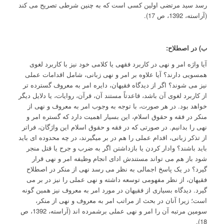
رسد سید مرتضی اولین کسی است که به چنین شرطی تصریح می کند
(آراسته، 1392، ص 17).
ب) در اصطلاح:
آیا واژه امر و نهی در کاربرد فقهی یا کلامی خود نیز با کاربرد لغوی
همسویی دارند؟ آیا علاوه بر امر و نهی زبانی، شامل اقدامات عملی
نیز می شوند؟ اگر از دیدگاه فقیهان، دایره امر به معروف گسترده تر
از کاربرد لغوی آن باشد، قاعدتاً مستند آن، قرآن، روایات، یا دلایل دیگر
خواهد بود. در هر صورت، با توجه به وجوب امر به معروف و نهی از
منکر در فقه و حقوق اسلام، این بسیار اهمیت دارد که گستره امر و
نهی را بدانیم. در صورتی که در فقه و حقوق اسلام این واژگان، فراتر
از تذکر زبانی، اقدام عملی را هم در بر می­گیرند، در چه محدوده ای باید
باید باشند؟ وادار کردن یا بازداشتن اگر به ضرب و جرح یا قتل منجر
شود باز هم می تواند مستندش ادای انجام وظیفه امر و نهی قرار
گیرد؟ در یک پاسخ اجمالی به نظر می رسد نهی از منکر در اصطلاح
فقیهان، از نظر مفهومی توسعه داشته و نهی عملی را نیز در بر می
گیرد. دیدگاه بسیاری از فقیهان در مورد امر به معروف نیز همین گونه
است؛ زیرا آنان در بحث از مراتب امر به معروف و نهی از منکر،
سومین مرتبه آن را امر و نهی عملی برشمرده اند (آراسته، 1392، ص
18).