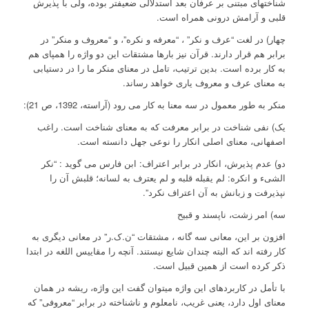
شناختهای مبتنی بر عرفان بعد استدلالی ضعیفتر بوده، ولی با پذیرش
قلبی و آرامش درونی همراه است.
چهار) در لغت “عرف و نکر” ، “معرفه و نکره”، و “معروف و منکر” در
برابر هم قرار دارند. قرآن نیز بارها مشتقات این دو واژه را همپای هم
به کار برده است. بدین ترتیب، تامل در معنای منکر ما را در دستیابی
به معنای عرف و معروف یاری خواهد رساند.
منکر به طور معمول در سه معنا به کار می رود (آراسته، 1392، ص 21):
یک) نفی شناخت در برابر معرفت که به معنای شناخت است. راغب
اصفهانی، معنای اصلی انکار را نوعی جهل دانسته است.
دو) عدم پذیرش، انکار در برابر اعتراف: ابن فارس می گوید : “نکر
الشیء و انکره: لم یقبله قلبه و لم یعترف به لسانه؛ قلبش آن را
نپذیرفت و زبانش به آن اعتراف نکرد”.
سه) امر زشت، ناپسند و قبیح
افزون بر این، معانی سه گانه ، مشتقات “ن.ک.ر” در معانی دیگری به
کار رفته اند که البته چندان شایع نیستند. آنچه را مقاییس اللغه در ابتدا
ذکر کرده است از همین قبیل است.
با تأمل در کاربردهای این واژه میتوان گفت این واژه، ریشه در همان
معنای اول دارد، یعنی غریب، نامعلوم و ناشناخته در برابر “معروفی” که