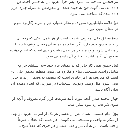
نیز قبحش شناخته می شود، پس چرا معروف را به حسن اختصاص
داده اند، می گوید: قبح به جهت ضعف و سقوطش به منزله چیزی قرار
داده شده که شناخته نمی شود.
دو) علامه طباطبایی: معروف و منکر همپای خیر و شرند (کاربرد سوم
در معنای لغوی خیر).
سه) محقق حلی: معروف عبارت است از هر عمل نیکی که رجحانی
زاید بر حسن خود دارد، اگر انجام دهنده به آن رجحان واقف باشد یا
راهنمایی شود، و واژه منکر هر عمل زشت و بدی است که انجام دهنده
به قبح آن آگاه باشد یا به قبح آن راهنمایی شود.
فعل حسن یعنی کار جایز که در معنای عام خود –به استثنای حرام-
شامل واجب، مستحب، مباح و مکروه می شود. منظور محقق حلی این
است که معروف هر امر جایزی است که متصف به وصفی زاید بر جایز
بودن شود (مثل وصف وجوب، استحباب) در صورتی که انجام دهنده آن
بدان آگاه باشد.
چهار) محمد صدر: آنچه مورد تأیید شریعت قرار گیرد معروف و آنچه از
سوی شریعت رد شود منکر است.
پنج) امام خمینی: ایشان پس از تقسیم هر یک از امر به معروف و نهی
از منکر به واجب و مستحب می گویند : هر عملی که عقلاً یا شرعاً
واجب باشد، امر به آن نیز واجب است و هر چیزی که عقلاً قبیح یا