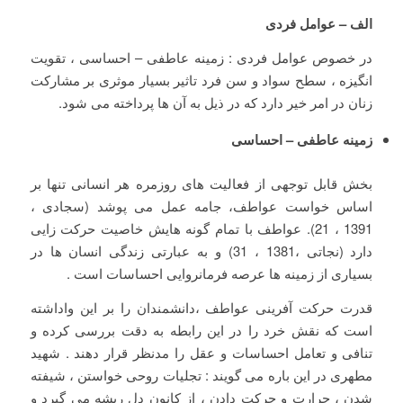
الف
–
عوامل فردی
در خصوص عوامل فردی : زمینه عاطفی – احساسی ، تقویت
انگیزه ، سطح سواد و سن فرد تاثیر بسیار موثری بر مشارکت
زنان در امر خیر دارد که در ذیل به آن ها پرداخته می شود.
زمینه عاطفی
–
احساسی
بخش قابل توجهی از فعالیت های روزمره هر انسانی تنها بر
اساس خواست عواطف، جامه عمل می پوشد (سجادی ،
1391 ، 21). عواطف با تمام گونه هایش خاصیت حرکت زایی
دارد (نجاتی ،1381 ، 31) و به عبارتی زندگی انسان ها در
بسیاری از زمینه ها عرصه فرمانروایی احساسات است .
قدرت حرکت آفرینی عواطف ،دانشمندان را بر این واداشته
است که نقش خرد را در این رابطه به دقت بررسی کرده و
تنافی و تعامل احساسات و عقل را مدنظر قرار دهند . شهید
مطهری در این باره می گویند : تجلیات روحی خواستن ، شیفته
شدن ، حرارت و حرکت دادن ، از کانون دل ریشه می گیرد و