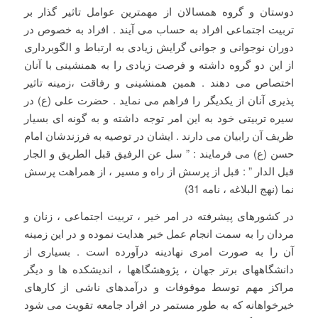
دوستان و گروه همسالان از مهمترین عوامل تاثیر گذار بر
تربیت اجتماعی افراد به حساب می آیند . افراد به خصوص در
دوران نوجوانی و جوانی گرایش زیادی به ارتباط و الگوبرداری
از این دو گروه داشته و فرصت زیادی را به همنشینی با آنان
اختصاص می دهند . همین همنشینی و رفاقت ،زمینه تاثیر
پذیری آنان از یکدیگر را فراهم می نماید . حضرت علی (ع) در
سیره تربیتی خود به این امر توجه داشته و به گونه ای بسیار
ظریف آن رابیان می دارند . ایشان در توصیه به فرزندشان امام
حسن (ع) می فرمایند : ” سل عن الرفیق قبل الطریق و الجار
قبل الدار ” : قبل از پرسش از راه و مسیر ، از همراهت پرسش
نما (نهج البلاغه ، نامه 31)
در کشورهای پیشرفته در امر خیر ، تربیت اجتماعی ، زنان و
مردان را به سمت انجام عمل خیر هدایت نموده و در این زمینه
آن را به صورت امری نهادینه درآورده است . بسیاری از
دانشگاههای برتر جهان ، پژوهشگاهها ، اندیشکده ها و دیگر
مراکز مهم توسط موقوفات و درآمدهای ناشی از کارهای
خیرخواهانه که به طور مستمر در افراد جامعه تقویت می شود