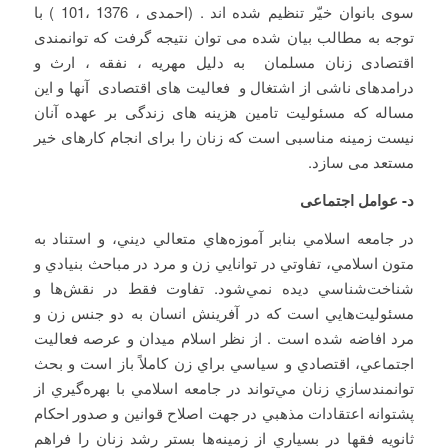
سوی بانوان خیّر تنظیم شده اند . (احمدی ، 1376 ،101 ) با
توجه به مطالب بیان شده می توان نتیجه گرفت که توانمندی
اقتصادی زنان مسلمان به دلیل مهریه ، نفقه ، ارث و
درامدهای ناشی از اشتغال و فعالیت های اقتصادی آنها و این
مساله که مسئولیت تامین هزینه های زندگی بر عهده آنان
نیست زمینه مناسبی است که زنان را برای انجام کارهای خیر
مستعد می سازد.
د-
عوامل اجتماعی
در جامعه اسلامي بنابر آموزه‌هاي متعالي ديني، و استناد به
متون اسلامي، تفاوتي در توانايي زن و مرد در مباحث بنيادي و
شناخت‌شناسي ديده نمي‌شود. تفاوت فقط در نقش‌ها و
مسئوليت‌هايي است كه در آفرينش انسان به دو جنس زن و
مرد افاضه شده است . از نظر اسلام ميدان و عرصه فعاليت
اجتماعي، اقتصادي و سياسي براي زن كاملاً باز است و بحث
توانمندسازي زنان مي‌تواند در جامعه اسلامي با بهره‌گيري از
پشتوانه اعتقادات مذهبي در جهت اصلاح قوانين و صدور احكام
ثانويه فقها در بسياري از زمينه‌ها بستر رشد زنان را فراهم