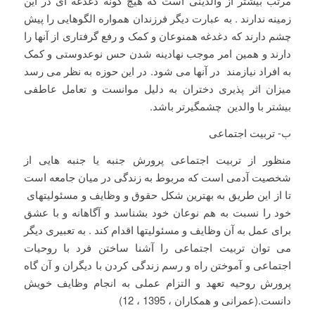
مرتب بیشتر از والدینی است که هیچ گونه دغدغه ای در این
زمینه ندارند . به عبارت دیگر فرزندان همواره الگوهایی را پیش
چشم دارند که دغدغه همنوعان و کمک و رفع گرفتاری از آنها را
دارند و همین امر موجب نهادینه شدن حس نوعدوستی و کمک
به افراد نیازمند در آنها می شود. در این حوزه به نظر می رسد
میزان اثر پذیری دختران به دلیل موانست و تعامل عاطفی
بیشتر با والدین چشمگیرتر باشد.
ب- تربیت اجتماعی
منظور از تربیت اجتماعی پرورش جنبه یا جنبه هایی از
شخصیت آدمی است که مربوط به زندگی در میان جامعه است
تا از این طریق به بهترین شکل حقوق و وظایف و مسئولیتهای
خود را نسبت به هم نوعان خود بشناسد و آگاهانه و با عشق
برای عمل به آن وظایف و مسئولیتها اقدام کند . به تعبیری دیگر
می توان تربیت اجتماعی را آشنا ساختن فرد با روحیات
اجتماعی و آموختن راه و رسم زندگی کردن با دیگران و آن گاه
پرورش روحیه تعهد و التزام عملی به انجام وظایف خویش
دانست.(عمرانی و همکاران ، 1395 ، 12)