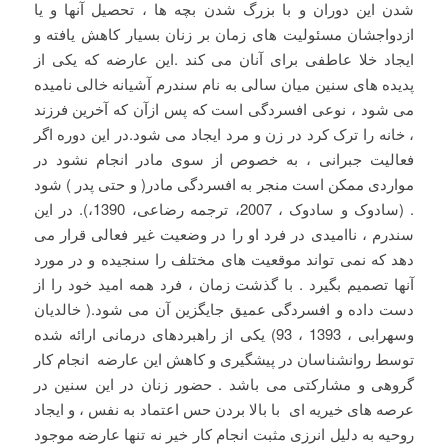
شدن این دوران و با بزرگ شدن بچه ها ، تحصیل آنها و یا
ازدواجشان مسئولیت های زمان بر زنان بسیار کاهش یافته و
ایجاد خلا عاطفی برای آنان می کند .این عارضه که یکی از
پدیده های سنین میان سالی به نام سندرم آشیانه خالی نامیده
می شود ، نوعی افسردگی است که پس ازآن که آخرین فرزند
، خانه را ترک کرد در زن و مرد ایجاد می شود.در این دوره اگر
فعالیت جبرانی ، به خصوص از سوی مادر انجام نشود در
مواردی ممکن است منجر به افسردگی مادر( و حتی پدر ) شود
. (سادوک و سادوک ، 2007، ترجمه رضاعی، 1390،). در این
سندرم ، ناامیدی در فرد او را در وضعیت غیر فعالی قرار می
دهد که نمی تواند موقعیت های مختلف را سنجیده و در مورد
آنها تصمیم بگیرد . با گذشت زمان ، فرد همه امید خود را از
دست داده و افسردگی عمیق جایگزین آن می شود.( خالدیان
وسهرابی ، 1393 ، 93) یکی از راهبردهای درمانی ارائه شده
توسط روانشناسان در پیشگیری و کاهش این عارضه انجام کار
گروهی و مشارکتی می باشد . حضور زنان در این سنین در
عرصه های خیریه ای با بالا بردن حس اعتماد به نفس ، و ایجاد
روحیه به دلیل انرزی مثبت انجام کار خیر نه تنها عارضه موجود