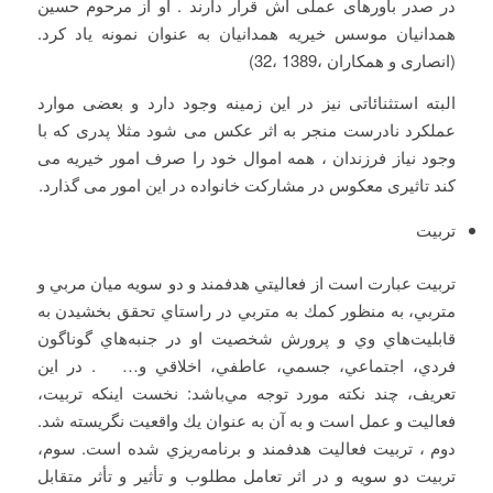
در صدر باورهای عملی اش قرار دارند . او از مرحوم حسین
همدانیان موسس خیریه همدانیان به عنوان نمونه یاد کرد.
(انصاری و همکاران ،1389 ،32)
البته استثنائاتی نیز در این زمینه وجود دارد و بعضی موارد
عملکرد نادرست منجر به اثر عکس می شود مثلا پدری که با
وجود نیاز فرزندان ، همه اموال خود را صرف امور خیریه می
کند تاثیری معکوس در مشارکت خانواده در این امور می گذارد.
تربیت
تربيت عبارت است از فعاليتي هدفمند و دو سويه ميان مربي و
متربي، به منظور كمك به متربي در راستاي تحقق بخشيدن به
قابليت‌هاي وي و پرورش شخصيت او در جنبه‌هاي گوناگون
فردي، اجتماعي، جسمي، عاطفي، اخلاقي و… . در اين
تعريف، چند نكته مورد توجه مي‌باشد: نخست اينكه تربيت،
فعاليت و عمل است و به آن به عنوان يك واقعيت نگريسته شد.
دوم ، تربيت فعاليت هدفمند و برنامه‌ريزي شده است. سوم،
تربيت دو سويه و در اثر تعامل مطلوب و تأثير و تأثر متقابل