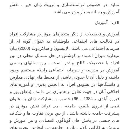
نمايد. در خصوص توانمندسازی و تربیت زنان خیر ، نقش
آموزش و رسانه بسیار موثر می باشد.
الف – آموزش
آموزش و تحصیلات از دیگر متغیرهای موثر بر مشارکت افراد
در فعالیت های اجتماعی داوطلبانه به عنوان گونه ای از
سرمایه اجتماعی می باشد . لایبسون و ساکردوت (2000) بیان
میدارند میزان اعتماد و کوشش در حل مسائل محلی در بین
افراد با تحصیلات کالج بیشتر است . بین سالهای رسمی
آموزش در مدرسه و سرمایه اجتماعی رابطه مستقیم وجود
داشته و دلیل آن تا حدودی ناشی از محیط های نهادی مدارس
و دانشگاهها در تشویق افراد به انجمن پذیری و آموزه های
اخلاقی آنان در جهت تعاون و همیاری می دانند . (ناطق پور و
فیروز آبادی ، 1384 ، 66) حضور و مشارکت زنان به عنوان
نیمی از نیروی بالقوه جامعه ، می تواند نقش موثری در
پیشرفت جامعه داشته باشد . از بین بردن تفاوت ها و شکاف
های جنسی در بخش های گوناگون اقتصادی و نیز آموزش و
پرورش به کارایی بالاتر زنان در جامعه می انجامد . تجربه های