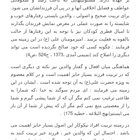
عواطف و فضایل اخلاقی آنها و در پی آن فرزندانشان می شود.
برای تربیت صحیح و اصولی ، والدین بایستی رفتارهای خوب و
شایسته را به صورت عملی در معرض نمایش فرزندان بگذارند
تا امیال فطری کودکان نیز با توجه به این رفتارها از حالت
بالقوه به فعلیت برسد . امیرمومنان علی (ع) در این زمینه می
فرمایند : چگونه کسی که خود صالح نگردیده است می تواند
دیگری را اصلاح کند (تمیمی آمدی ،1373 ، ح524 ،ص4)
هماهنگی میان افعال و گفتار والدین نیز نکته ی دیگری است
که در تربیت فرزند بسیار حایز اهمیت است و در کلام معصوم
به ویژه حضرت علی(ع) به آن توجه شده است . ایشان در این
زمینه می فرمایند : ای مردم سوگند به خدا ،که شمارا به
طاعتی ترغیب نمی کنم مگر آن که از شما پیشی گیرم و شما
را از معصیتی منع نمی کنم مگر آن که پیش از شما از آن باز
می ایستم(نهج البلاغه ، خطبه 175) .
در زمینه تربیت افراد نیکوکار این اصول بسیار حایز اهمیت می
باشد . احتمال این که والدین خیر ، فرزند خیر تربیت کنند به