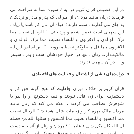
در این خصوص قرآن کریم در ایه 7 سوره نسا به صراحت می
فرماید : زنان مانند مردان، از اموالی که پدر و مادر و نزدیکان
به جای می گذارند ، سهم دارند ؛ خواه آن مال کم باشد یا زیاد ،
این سهمی است تعیین شده و پرداختی :” للرجال نصیب مما
ترک الوالدن و الاقربون و للنساء نصیب مما ترک الوالدان و
الاقربون مما قل منه اوکثر نصیبا مفروضا ” . بر اساس این آیه
مالکیت ارث زنان ، تنها در اختیار خودشان است و پدر ، شوهر
و … در آن سهمی ندارند.
درامدهای ناشی از اشتغال و فعالیت های اقتصادی
قرآن کریم بر خلاف دوران جاهلیت که هیچ گونه حق کار و
دستمزدی برای زن قائل نبودند و همه دسترنج او را پدر یا
شوهرش تصاحب می کردند ، اعلام می کند که زنان مانند
مردان مالک بهره کار و زحمات شان هستند: ” للرجال نصیب
مما اکتسبوا و للنساء نصیب مما اکتسبن و سئلوا الله من فضله
ان الله کان بکل شی ء علیما ” ؛ مردان و زنان از آنچه به دست
می آورند، نصیبی دارند (و نباید حقوق هیچ یک پایمال گردد) و از