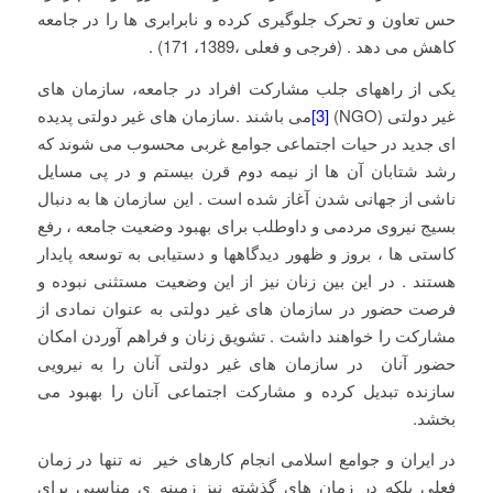
حس تعاون و تحرک جلوگیری کرده و نابرابری ها را در جامعه
کاهش می دهد . (فرجی و فعلی ،1389، 171) .
یکی از راههای جلب مشارکت افراد در جامعه، سازمان های
غیر دولتی (NGO)
[3]
می باشند .سازمان های غیر دولتی پدیده
ای جدید در حیات اجتماعی جوامع غربی محسوب می شوند که
رشد شتابان آن ها از نیمه دوم قرن بیستم و در پی مسایل
ناشی از جهانی شدن آغاز شده است . این سازمان ها به دنبال
بسیج نیروی مردمی و داوطلب برای بهبود وضعیت جامعه ، رفع
کاستی ها ، بروز و ظهور دیدگاهها و دستیابی به توسعه پایدار
هستند . در این بین زنان نیز از این وضعیت مستثنی نبوده و
فرصت حضور در سازمان های غیر دولتی به عنوان نمادی از
مشارکت را خواهند داشت . تشویق زنان و فراهم آوردن امکان
حضور آنان در سازمان های غیر دولتی آنان را به نیرویی
سازنده تبدیل کرده و مشارکت اجتماعی آنان را بهبود می
بخشد.
در ایران و جوامع اسلامی انجام کارهای خیر نه تنها در زمان
فعلی بلکه در زمان های گذشته نیز زمینه ی مناسبی برای