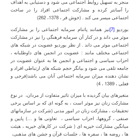
منجر به تسهیل روابط اجتماعی می شود و دستیابی به اهداف
را آسانتر کرده و مشارکت اجتماعی افراد را در ساخت
اجتماعی میسر می کند . (خوش فر ، 1378، 262)
بوردیو
[7]
نیز همانند پاتنام سرمایه اجتماعی را بر مشارکت
موثر می داند و در کنار آن سرمایه فرهنگی را نیز در مشارکت
اجتماعی موثر می داند . از نظر بوردیو عضویت در شبکه های
اجتماعی مختلف مانند : عضویت در انجمن های داوطلبانه ،
احزاب سیاسی و اجتماعی و انجمن ها به عنوان عضویت در
جامعه تلقی می شود و بیانگر حجم شبکه های ارتباطی افراد و
نشان دهنده میزان سرمایه اجتماعی آنان می باشد(فرجی و
فعلی ، 1389 ، 4)
متغیرهای بیان گردیده با میزان تاثیر متفاوت از مردان، در نوع
مشارکت زنان نیز موثر است ، به گونه ای که بر اساس برخی
تحقیقات ، مشارکت زنان در امور مدنی (شرکت در سازمانهای
صنفی ، گروهها، احزاب سیاسی ، تعاونی ها و …) پایین و
میانگین مشارکت خیریه ای ( شرکت در کارهای خیریه ، هیئت
ها ، روضه ها ، سفره ها ، جلسات قرآن و جشن های مذهبی،