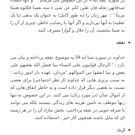
صدقاتهن نحله فان طبن لکم عن شی ء منه نفسا فکلوه هنیئا
مریئا ” ؛ مهر زنان را (به طور کامل) به عنوان یک بدهی (یا یک
عطیه) به آنها بپردازید و اگر آنها با رضایت خاطر، چیزی از آن را
به شما ببخشید، آن را حلال و گوارا مصرف کنید.
نفقه
خداوند در سوره نسا ایه 34 به موضوع نفقه پرداخته و بیان می
دارد : ” الرجال قوامون علی النساء بما فضل الله بعضهم علی
بعض و بما انفقوا من الموالهم “مردان، عهده دار امور زنانند ؛
به سبب برتری هایی که خداوند (از نظر اجتماعی) برای بعضی
نسبت به بعضی دیگر قرار داده است و به خاطر انفاق هایی که
از اموال شان (در مورد زنان) می کنند. در این خصوص نه تنها
زنها موظف به تامین هزینه های زندگی نیستند بلکه می توانند
با صرفه جویی در نفقه پرداختی، بخش مازاد آن را در هر زمینه
ای که مایل باشند همچون کار خیر ، استفاده کنند.
ارث