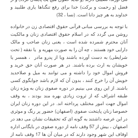
فضل (و رحمت و برکت) خدا برای رفع تنگناها یاری طلبید و
خداوند به هر چیز دانا است. (نسا ، 32)
با توجه به بررسی مبانی قرآنی حقوق اقتصادی زن در خانواده
روشن می گردد که در اسلام حقوق اقتصادی زنان و مالکیت
آنان محترم شمرده شده است ، یعنی زنان صاحب و مالک
دارایی خود هستند ، چه آن را به صورت مهریه و یا نفقه ( تحت
شرایطی) به دست آورده باشند ویا از پدرو مادر ، همسر یا
خویشان به ارث برده باشند. در هر صورت آنان حق خرید و
فروش اموال خود را داشته و می توانند به میل و صلاحدید
خویش آن را خرج کنند ، بدون آن که لازم باشد جوابگوی کسی
باشند. از این روی می بینیم در دوره صفوی زنان به ویژه زنان
طبقه اشراف که از ثروت زیادی بهره مند بودند ، به وقف
اموال جهت امور مختلف پرداخته اند. در این دوره زنان ایران
خصوصا زنان پایتخت صفوی (اصفهان) حضور پر رنگ و موثری
در این عرصه داشتند به گونه ای که تحقیقات نشان می دهد در
اصفهان ، بیش از 57 وقف نامه از دوره صفوی در بایگانی اداره
اوقاف این شهر وجود دارند که در میان آن ها 17 وقف نامه از