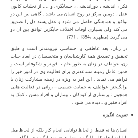
فکر ، اندیشه ، دوراندیشی ، حسابگری و …. از تجلیات کانون
عقل ، دومین مرکز در روح انسان می باشد . گاهی بین این دو
توافق و هماهنگی حاصل می شود و عقل پسند دل را تصدیق
می کند ولی بسیاری اوقات اختلاف جایگزین توافق بین آن دو
می گردد. (مطهری ،1384 ، 771)
در زنان، بعد عاطفی‌ و احساسی‌ نیرومندتر است‌ و طبق‌
تحقیق‌ و تصدیق‌ همة‌ کارشناسان‌‌ و متخصصان‌ در ابعاد حیات‌
زن، عواطف‌ در زنان به طور عام ، قویتر و شکوفاتر است‌ و
همین عامل زمینه مساعدتری برای فعالیت وی در امور خیر را
فراهم می نماید . این امر به ویژه در زمینه مشارکت زنان با
برانگیختن عواطف به حمایت جسمی – روانی در فعالیت هایی
همچون : پرستاری از کودکان ، بیماران و افراد مسن ، کمک به
افراد فقیر و…دیده می شود .
تقویت انگیزه
انسان ها نه فقط از لحاظ توانایی انجام کار بلکه از لحاظ میل
یا اراده انجام کار یا انگیزه متفاوت هستند. انگیزه ها را گاهی به