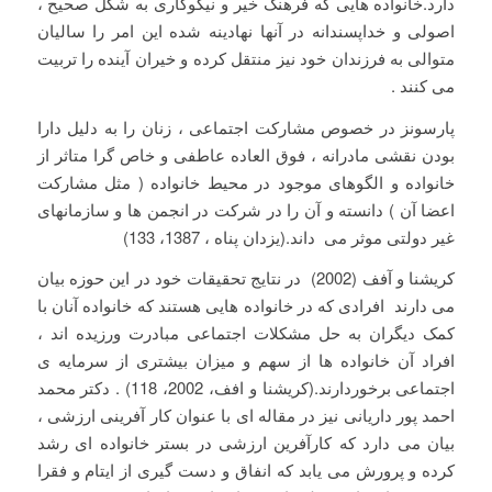
دارد.خانواده هایی که فرهنگ خیر و نیکوکاری به شکل صحیح ،
اصولی و خداپسندانه در آنها نهادینه شده این امر را سالیان
متوالی به فرزندان خود نیز منتقل کرده و خیران آینده را تربیت
می کنند .
پارسونز در خصوص مشارکت اجتماعی ، زنان را به دلیل دارا
بودن نقشی مادرانه ، فوق العاده عاطفی و خاص گرا متاثر از
خانواده و الگوهای موجود در محیط خانواده ( مثل مشارکت
اعضا آن ) دانسته و آن را در شرکت در انجمن ها و سازمانهای
غیر دولتی موثر می داند.(یزدان پناه ، 1387، 133)
کریشنا و آفف (2002) در نتایج تحقیقات خود در این حوزه بیان
می دارند افرادی که در خانواده هایی هستند که خانواده آنان با
کمک دیگران به حل مشکلات اجتماعی مبادرت ورزیده اند ،
افراد آن خانواده ها از سهم و میزان بیشتری از سرمایه ی
اجتماعی برخوردارند.(کریشنا و افف، 2002، 118) . دکتر محمد
احمد پور داریانی نیز در مقاله ای با عنوان کار آفرینی ارزشی ،
بیان می دارد که کارآفرین ارزشی در بستر خانواده ای رشد
کرده و پرورش می یابد که انفاق و دست گیری از ایتام و فقرا