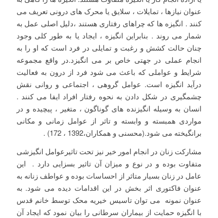
عنوان نیازها ، تمایلات ، سلایق یا محرک های درونی تعریف می
کنند . انگیزه ها که چراهای رفتاری هستند ،دلیل اصلی عمل به
شمار می روند . بنابراین انگیزه ، ایجاد یا به طور کلی وجود
چنان حالت کشش و رغبت و تمایلی در فرد است که او را به
انجام عملی در جهتی خاص بر می انگیزد.در واقع مجموعه
شرایط و عواملی که باعث می شود فرد از درون به فعالیت
درآید انگیزه است. عوامل گروهی ، اجتماعی و روانی نقش
چشمگیری در شکل دادن به نحوه رفتار افراد ایفا می کنند .
انسان به وسیله انگیزنده های گوناگون ، متغیر ، پیچیده و در
مواردی همبسته و وابسته و تاثر از عوامل زمانی و مکانی
برانگیخته می شود.(محسنی و همکاران،1392 ، 172) .
مشارکت زنان در انجام امور خیر نیز تحت تاثیرعوامل انگیزشی
متفاوت بوده و در نوع و میزان آن تاثیر بسزایی دارد . این
عامل در زنان بسیار متاثر از احساسات بوده و عواطف زنانه به
عنوان فاکتوری اثر بخش در این اقدامات دیده می شود. به
عنوان نمونه می توان تاسیس خیریه محک توسط خانم قدس
با انگیزه حمایت از بیماران سرطانی را بیان نمود که ایجاد آن