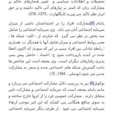
تحصیلات و اطلاعات سیاسی و تغییر هنجارهای حاکم بر
مشارکت زنان که کمتر بر نیازهای آنی تاکید داشته و بر حق
ابراز نظر تاکید می ورزند (اینگلهارت ، 1373، 378)
پاتنام
[5]
مشارکت افراد را در اجتماعشان ناشی از میزان
سرمایه اجتماعی آنان می داند . وی سرمایه اجتماعی را شامل
سه بخش در نظر می گیرد که عبارتند از : الف- شبکه ها :
یعنی روابط اجتماعی و میزان تعامل آنها با همدیگر ب- همیاری
: رابطه تبادلی بین افراد مبنی بر این که سودی که اکنون اعطا
شده در آینده بازپرداخت شود ج- اعتماد : حاصل پیش بینی
پذیری رفتارهای دیگران است . وی معتقد است این شاخص ها
باعث گسترش شبکه های اجتماعی شده و منجر به مشارکت
مدنی می شود.(توسلی ، 1384، 15)
توکویل
[6]
نیز به بررسی دلایل مشارکت اجتماعی می پردازد و
مانند پاتنام معتقد است که سرمایه اجتماعی و مشارکت تاثیر
متقابل دارند . مشارکت عمومی فرد را از انزوا خارج ساخته و
به سوی منافع همگانی می کشاند که این امر موجب ارتقاء
سرمایه اجتماعی می شود . از طرف دیگر سرمایه اجتماعی