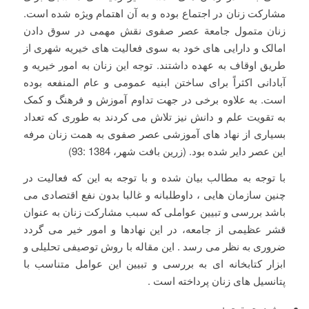
مشارکت زنان در اجتماع بوده و به آن اهتمام ویژه شده است.
زنان متمول جامعة عصر صفوی نقش مهمی در سوق دادن
امالک و دارایی های خود به سوی فعالیت های خیریه شهری از
طریق اوقاف به عهده داشتند. توجه این زنان به امور خیریه و
آبادانی اکثراً برای ساختن ابنیه عمومی و عام المنفعه بوده
است. به علاوه برخی در جهت تداوم آموزش و فرهنگ و کمک
به تقویت علم و دانش نیز تلاش می کردند به طوری که تعداد
بسیاری از نهاد های آموزشی عصر صفوی به همت زنان مرفه
این عصر دایر شده بود. (زرین بافت شهر، 1384 :93)
با توجه به مطالب بیان شده و با توجه به این که فعالیت در
چنین سازمان هایی ، داوطلبانه و غالبا بدون نفع اقتصادی می
باشد بررسی و تبیین عواملی که سبب مشارکت زنان به عنوان
قشر عظیمی از جامعه، در این نهادها و امور خیر می گردد
ضروری به نظر می رسد . این مقاله با روش توصیفی تحلیلی و
ابزار کتابخانه ای به بررسی و تبیین این عوامل متناسب با
پتانسیل های زنان پرداخته است .
پیشینه تحقیق :