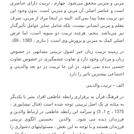
مربي و متربي محقق مي‌شود. چهارم ، تربيت داراي عناصري
است و عناصر اصلي آن مربي و متربي است. بدون وجود اين
دو، تربيت معنا پيدا نمي‌كند. البته در اينجا مراد از مربي، صرف
معلم و مربي انساني نيست، بلكه شامل ساير عوامل تأثيرگذار
نيز مي‌باشد. پنجم، هرچند تربيت دو سويه است، اما غرض
اصلي كمك به متربي و پرورش وي است. ( بناری ، 1383 ، 69).
در زمینه تربیت زنان خیر اصول تربیتی مشابهی در خصوص
زنان و مردان وجود دارد و تفاوت چشمگیری در خصوص تفاوت
جنسی دیده نمی شود. در این جا تربیت در دو بعد والدینی و
اجتماعی بیشترین تاثیر را دارد.
الف – تربیت والدینی
در فرهنگ قرآن به برقراری رابطه عاطفی افراد بشر با یکدیگر
به مثابه ی یک اصل تربیتی توجه شده است (فتال نیشابوری ،
1375 ، ج 1، 3) و سرآمد این رابطه عاطفی در ارتباط والدین و
فرزندان دیده می شود. والدین نخستین الگوی تربیتی
فرزندان هستند و با توجه به این نقش ، مسئولیتهای دشواری را
بر عهده دارند. مسئولیتهایی که باعث رشد و شکوفایی