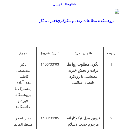
English
فارسی
ردیف
عنوان طرح
تاریخ شروع
مجری
1
الگوی مطلوب روابط
1403/06/03
دکتر
دولت و بخش خیریه
مصطفی
معیشتی با رویکرد
کاظمی
اقتصاد اسلامی
نجف‌آبادی
(مشترک با
پژوهشگاه
حوزه و
دانشگاه)
2
تدوین مدل نیکوکارانه
1403/04/05
دکتر اصغر
مرحوم حجت‌الاسلام
منتظرالقائم